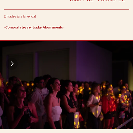
Entrades ja a la venda!
· 
Compra la teva entrada
 · 
Abonaments
 ·