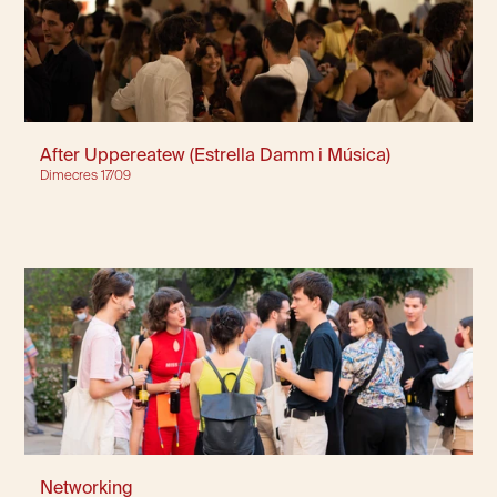
After Uppereatew (Estrella Damm i Música)
Dimecres 17/09
Networking