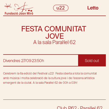
INICI
PROGRAMACIÓ
FESTA COMUNITAT 
EQUIP
JOVE
HISTÒRIC
A la sala Paral·lel 62
BLOG
PRESS KIT
CONTACTE
Divendres 27/09
·
23:50h
Sold out
info@u22.me
Select Language
Celebrem la 6a edició del Festival u22!  Festa oberta a tota la comunitat 
amb música i molta celebració de la cultura jove i de l’escena artística 
INSTAGRAM
TWITTER
TIKTOK
FILMIN
emergent de la ciutat. A la sala Paral·lel 62 de 00h a 03h!
Club P62 · Paral·lel 62