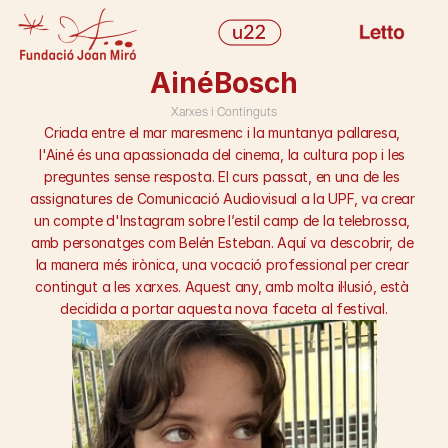
INICI
Ainé
Bosch
PROGRAMACIÓ
Xarxes i Continguts
EQUIP
Criada entre el mar maresmenc i la muntanya pallaresa, 
HISTÒRIC
l'Ainé és una apassionada del cinema, la cultura pop i les 
preguntes sense resposta. El curs passat, en una de les 
BLOG
assignatures de Comunicació Audiovisual a la UPF, va crear 
PRESS KIT
un compte d'Instagram sobre l’estil camp de la telebrossa, 
CONTACTE
amb personatges com Belén Esteban. Aquí va descobrir, de 
info@u22.me
la manera més irònica, una vocació professional per crear 
Select Language
contingut a les xarxes. Aquest any, amb molta il·lusió, està 
decidida a portar aquesta nova faceta al festival.
INSTAGRAM
TWITTER
TIKTOK
FILMIN