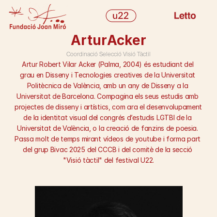
INICI
Artur
Acker
PROGRAMACIÓ
Coordinació Selecció Visió Tàctil
EQUIP
Artur Robert Vilar Acker (Palma, 2004) és estudiant del 
HISTÒRIC
grau en Disseny i Tecnologies creatives de la Universitat 
Politècnica de València, amb un any de Disseny a la 
BLOG
Universitat de Barcelona. Compagina els seus estudis amb 
PRESS KIT
projectes de disseny i artístics, com ara el desenvolupament 
CONTACTE
de la identitat visual del congrés d’estudis LGTBI de la 
info@u22.me
Universitat de València, o la creació de fanzins de poesia. 
Select Language
Passa molt de temps mirant vídeos de youtube i forma part 
del grup Bivac 2025 del CCCB i del comitè de la secció 
INSTAGRAM
TWITTER
TIKTOK
FILMIN
"Visió tàctil" del festival U22.