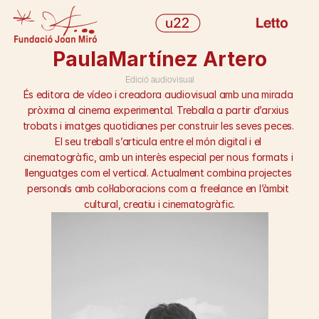
INICI
Paula
Martínez Artero
PROGRAMACIÓ
Edició audiovisual
EQUIP
És editora de vídeo i creadora audiovisual amb una mirada 
HISTÒRIC
pròxima al cinema experimental. Treballa a partir d’arxius 
trobats i imatges quotidianes per construir les seves peces. 
BLOG
El seu treball s’articula entre el món digital i el 
PRESS KIT
cinematogràfic, amb un interès especial per nous formats i 
CONTACTE
llenguatges com el vertical. Actualment combina projectes 
info@u22.me
personals amb col·laboracions com a freelance en l’àmbit 
Select Language
cultural, creatiu i cinematogràfic.
INSTAGRAM
TWITTER
TIKTOK
FILMIN